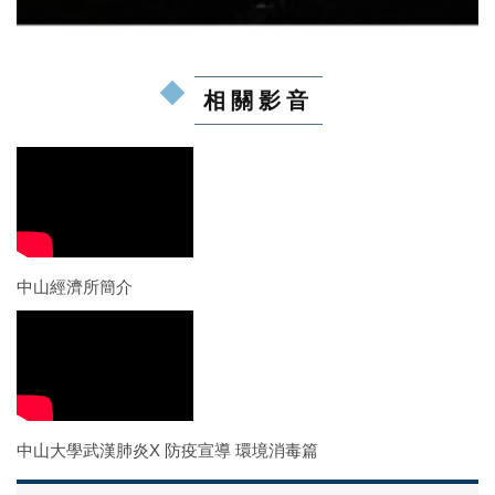
行事曆
歷史照片
相關影音
赴國外大學交換生心得分享
碩士班超修申請單(所內)
中山經濟所簡介
中山大學武漢肺炎X 防疫宣導 環境消毒篇