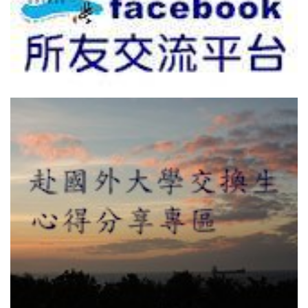
本所簡介
專題演講
師資及人員
碩士班
碩專班
招生訊息
獎助學金
所友就業
表單與法規
所務基金勸募
活動花絮