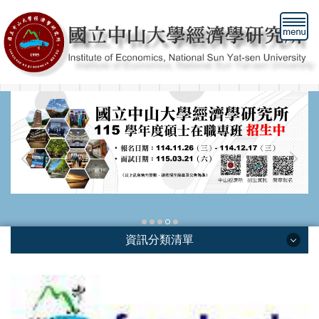
跳
到
主
要
內
容
區
資訊分類清單
資訊分類清單